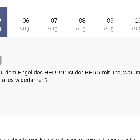
5
06
07
08
09
1
g
Aug
Aug
Aug
Aug
Au
g
zu dem Engel des HERRN: Ist der HERR mit uns, waru
 alles widerfahren?
 die ihr jetzt eine kleine Zeit, wenn es sein soll, traurig seid in