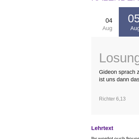
0
04
Aug
Au
Losun
Gideon sprach 
ist uns dann das
Richter 6,13
Lehrtext
Ihr werdet euch freuen,