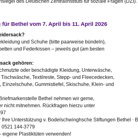
siegel des Deutschen Zentralinstituts für soziale Fragen (DZI).
ür Bethel vom 7. April bis 11. April 2026
eidersack?
kleidung und Schuhe (bitte paarweise bündeln),
etten und Federkissen – jeweils gut (am besten
rsack gehören:
chmutzte oder beschädigte Kleidung, Unterwäsche,
Tischwäsche, Textilreste, Stepp- und Fleecedecken,
 Einzelschuhe, Gummistiefel, Skischuhe, Klein- und
 Briefmarkenstelle Bethel nehmen wir gerne,
er nicht mitnehmen. Rückfragen hierzu unter
597
r Ihre Unterstützung v. Bodelschwinghsche Stiftungen Bethel 
l. 0521 144-3779
 eigene Plastiktüten verwenden!