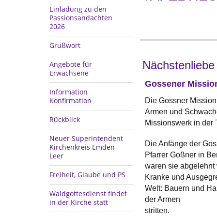
Einladung zu den
Passionsandachten
2026
Grußwort
Nächstenliebe
Angebote für
Erwachsene
Gossener Missio
Information
Konfirmation
Die Gossner Mission l
Armen und Schwachen
Rückblick
Missionswerk in der 
Neuer Superintendent
Die Anfänge der Gos
Kirchenkreis Emden-
Pfarrer Goßner in Be
Leer
waren sie abgelehnt 
Freiheit, Glaube und PS
Kranke und Ausgegre
Welt: Bauern und Han
Waldgottesdienst findet
der Armen
in der Kirche statt
stritten.