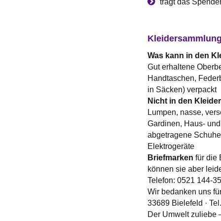
trägt das Spenden
Kleidersammlung f
Was kann in den Kl
Gut erhaltene Oberbe
Handtaschen, Federb
in Säcken) verpackt
Nicht in den Kleide
Lumpen, nasse, vers
Gardinen, Haus- und 
abgetragene Schuhe,
Elektrogeräte
Briefmarken
für die
können sie aber leid
Telefon: 0521 144-3
Wir bedanken uns fü
33689 Bielefeld · Te
Der Umwelt zuliebe –