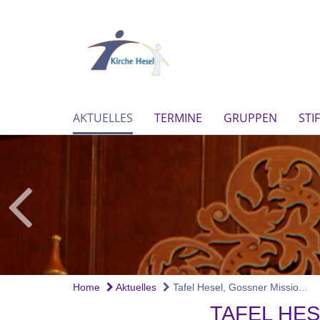
AKTUELLES
TERMINE
GRUPPEN
STI
Home
Aktuelles
Tafel Hesel, Gossner Missio...
TAFEL HES